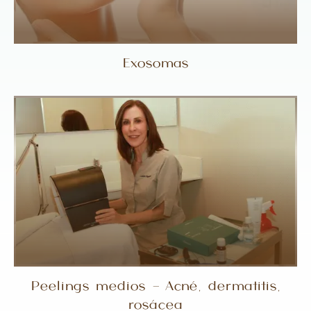
Exosomas
Peelings medios – Acné, dermatitis,
rosácea