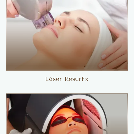
Láser ResurFx