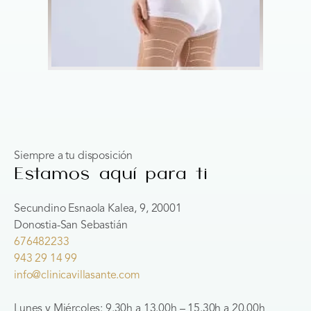
Siempre a tu disposición
Estamos aquí para ti
Secundino Esnaola Kalea, 9, 20001
Donostia-San Sebastián
676482233
943 29 14 99
info@clinicavillasante.com
Lunes y Miércoles: 9.30h a 13.00h – 15.30h a 20.00h